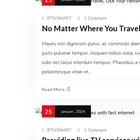
25
IPTVSMART
1 Comment
No Matter Where You Travel
Mauris non dignissim purus, ac commodo diam. 
justo pulvinar tempor. Aliquam tellus nulla, sol
odio nec lacus interdum tempus. Phasellus a r
pellentesque vitae et...
Read More
25
januari , 2024
IPTVSMART
1 Comment