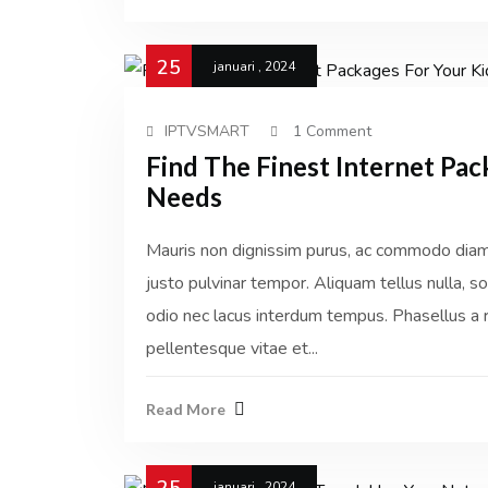
25
januari , 2024
IPTVSMART
1 Comment
Find The Finest Internet Pac
Needs
Mauris non dignissim purus, ac commodo diam. 
justo pulvinar tempor. Aliquam tellus nulla, sol
odio nec lacus interdum tempus. Phasellus a r
pellentesque vitae et...
Read More
januari , 2024